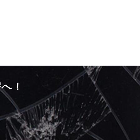
房へ！
）