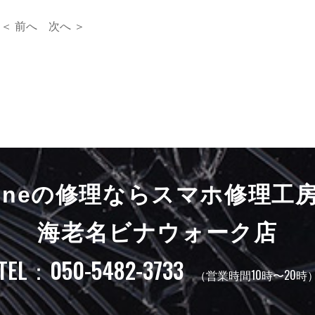
＜ 前へ
次へ ＞
honeの修理ならスマホ修理工
海老名ビナウォーク店
TEL：050-5482-3733
（営業時間10時〜20時