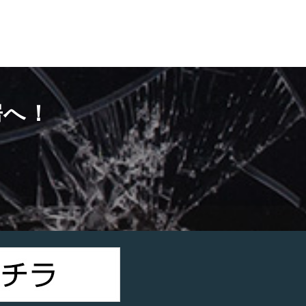
房へ！
）