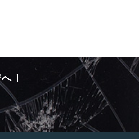
房へ！
）