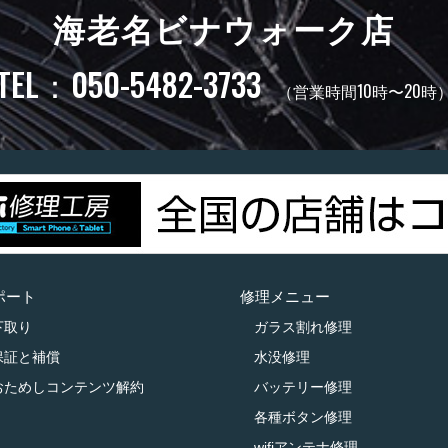
海老名ビナウォーク店
TEL：050-5482-3733
（営業時間10時〜20時
ポート
修理メニュー
下取り
ガラス割れ修理
保証と補償
水没修理
おためしコンテンツ解約
バッテリー修理
各種ボタン修理
wifiアンテナ修理