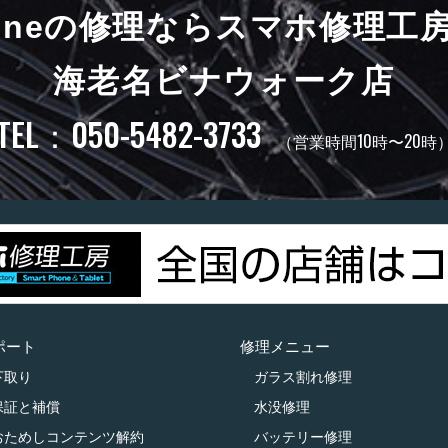
honeの修理ならスマホ修理工
海老名ビナウォーク店
TEL：050-5482-3733
（営業時間10時〜20時
ポート
修理メニュー
下取り
ガラス割れ修理
保証と補償
水没修理
おためしコンテンツ解約
バッテリー修理