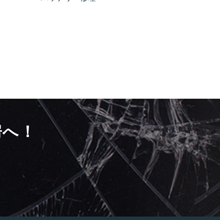
房へ！
）