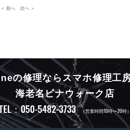
＜ 前へ
次へ ＞
honeの修理ならスマホ修理工
海老名ビナウォーク店
TEL：050-5482-3733
（営業時間10時〜20時