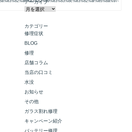
8a%e3%82%a6%e3%82%a9%e3%83%bc%e3%82%af%e5%ba%97-
アーカイブ
カテゴリー
修理症状
BLOG
修理
店舗コラム
当店の口コミ
水没
お知らせ
その他
ガラス割れ修理
キャンペーン紹介
バッテリー修理