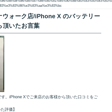
5%e6%88%bf%e6%b5%b7%e8%80%81%e5%90%8d%e3%83%93%e3%83%
%83%e3%83%86%e3%83%aa%e3%83%bc
ォーク店/iPhone X のバッテリー
ら頂いたお言葉
。iPhone Xでご来店のお客様から頂いた口コミをご
頂いた評価】