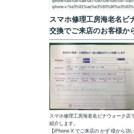
iphone%e4%bf%ae%e7%90%86%e5%b7%a
iphone-x-%e3%81%ae%e3%83%90%e3%83
スマホ修理工房海老名ビナウ
交換でご来店のお客様か
スマホ修理工房海老名ビナウォーク店です
紹介します。
【iPhone X でご来店の かず 様から