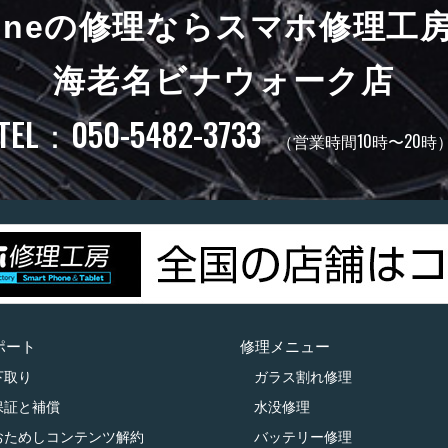
honeの修理ならスマホ修理工
海老名ビナウォーク店
TEL：050-5482-3733
（営業時間10時〜20時
ポート
修理メニュー
下取り
ガラス割れ修理
保証と補償
水没修理
おためしコンテンツ解約
バッテリー修理