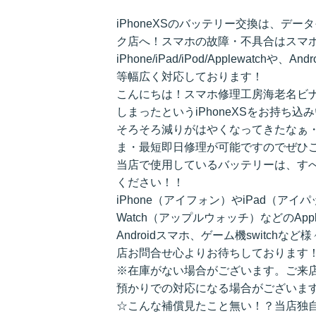
iPhoneXSのバッテリー交換は、デ
ク店へ！スマホの故障・不具合はスマ
iPhone/iPad/iPod/Applewatchや、A
等幅広く対応しております！
こんにちは！スマホ修理工房海老名ビ
しまったというiPhoneXSをお持ち込
そろそろ減りがはやくなってきたなぁ
ま・最短即日修理が可能ですのでぜひご
当店で使用しているバッテリーは、すべ
ください！！
iPhone（アイフォン）やiPad（アイ
Watch（アップルウォッチ）などのApp
Androidスマホ、ゲーム機switc
店お問合せ心よりお待ちしております
※在庫がない場合がございます。ご来
預かりでの対応になる場合がございま
☆こんな補償見たこと無い！？当店独