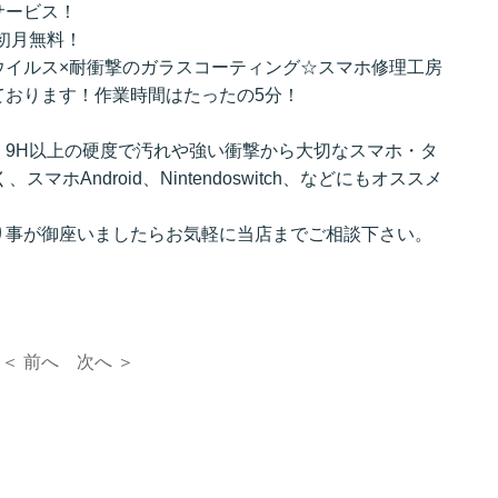
サービス！
入初月無料！
ウイルス×耐衝撃のガラスコーティング☆スマホ修理工房
ております！作業時間はたったの5分！
、9H以上の硬度で汚れや強い衝撃から大切なスマホ・タ
マホAndroid、Nintendoswitch、などにもオススメ
り事が御座いましたらお気軽に当店までご相談下さい。
＜ 前へ
次へ ＞