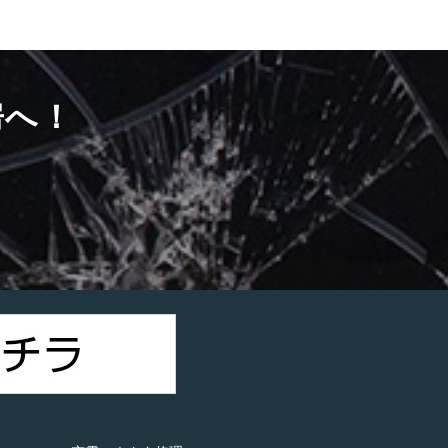
房へ！
）