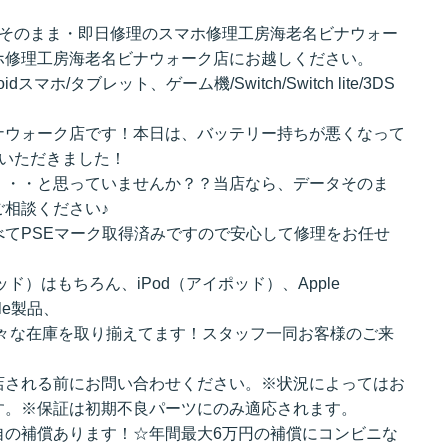
ータそのまま・即日修理のスマホ修理工房海老名ビナウォー
ホ修理工房海老名ビナウォーク店にお越しください。
ndroidスマホ/タブレット、ゲーム機/Switch/Switch lite/3DS
ナウォーク店です！本日は、バッテリー持ちが悪くなって
みいただきました！
・・・と思っていませんか？？当店なら、データそのま
相談ください♪
てPSEマーク取得済みですので安心して修理をお任せ
パッド）はもちろん、iPod（アイポッド）、Apple
le製品、
hなど様々な在庫を取り揃えてます！スタッフ一同お客様のご来
！
店される前にお問い合わせください。※状況によってはお
す。※保証は初期不良パーツにのみ適応されます。
自の補償あります！☆年間最大6万円の補償にコンビニな