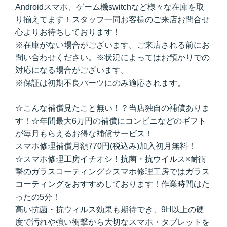
Androidスマホ、ゲーム機switchなど様々な在庫を取
り揃えてます！スタッフ一同お客様のご来店お問合せ
心よりお待ちしております！
※在庫がない場合がございます。ご来店される前にお
問い合わせください。※状況によってはお預かりでの
対応になる場合がございます。
※保証は初期不良パーツにのみ適応されます。
☆こんな補償見たこと無い！？当店独自の補償ありま
す！☆年間最大6万円の補償にコンビニなどのギフト
が毎月もらえるお得な補償サービス！
スマホ修理補償月額770円(税込み)加入初月無料！
☆スマホ修理工房イチオシ！抗菌・抗ウイルス×耐衝
撃のガラスコーティング☆スマホ修理工房ではガラス
コーティングをおすすめしております！作業時間はた
ったの5分！
高い抗菌・抗ウィルス効果も期待でき、9H以上の硬
度で汚れや強い衝撃から大切なスマホ・タブレットを