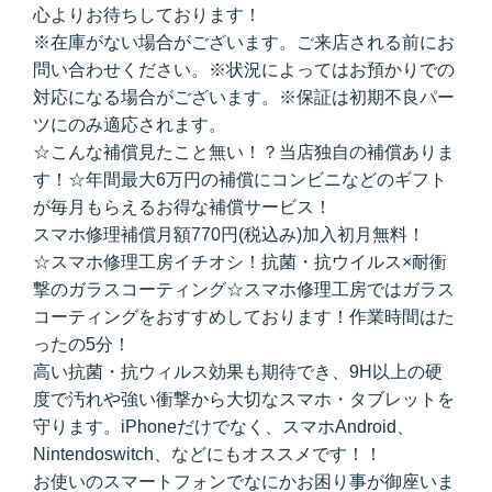
心よりお待ちしております！
※在庫がない場合がございます。ご来店される前にお
問い合わせください。※状況によってはお預かりでの
対応になる場合がございます。※保証は初期不良パー
ツにのみ適応されます。
☆こんな補償見たこと無い！？当店独自の補償ありま
す！☆年間最大6万円の補償にコンビニなどのギフト
が毎月もらえるお得な補償サービス！
スマホ修理補償月額770円(税込み)加入初月無料！
☆スマホ修理工房イチオシ！抗菌・抗ウイルス×耐衝
撃のガラスコーティング☆スマホ修理工房ではガラス
コーティングをおすすめしております！作業時間はた
ったの5分！
高い抗菌・抗ウィルス効果も期待でき、9H以上の硬
度で汚れや強い衝撃から大切なスマホ・タブレットを
守ります。iPhoneだけでなく、スマホAndroid、
Nintendoswitch、などにもオススメです！！
お使いのスマートフォンでなにかお困り事が御座いま