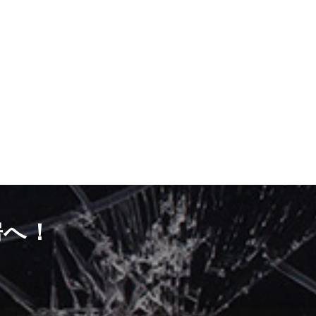
房へ！
）