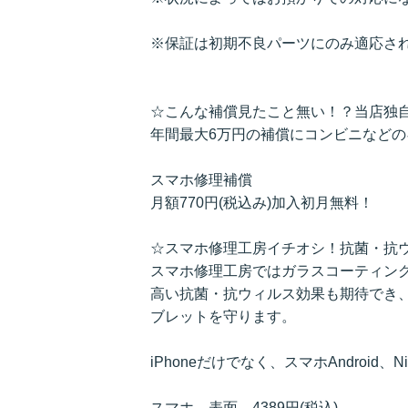
※保証は初期不良パーツにのみ適応さ
☆こんな補償見たこと無い！？当店独
年間最大6万円の補償にコンビニなど
スマホ修理補償
月額770円(税込み)加入初月無料！
☆スマホ修理工房イチオシ！抗菌・抗
スマホ修理工房ではガラスコーティン
高い抗菌・抗ウィルス効果も期待でき
ブレットを守ります。
iPhoneだけでなく、スマホAndroid、N
スマホ 表面 4389円(税込)