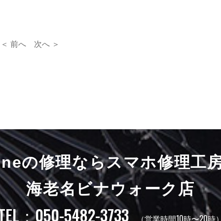
＜ 前へ
次へ ＞
honeの修理ならスマホ修理工
海老名ビナウォーク店
TEL：050-5482-3733
（営業時間10時〜20時