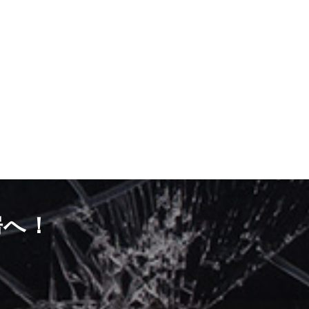
房へ！
）