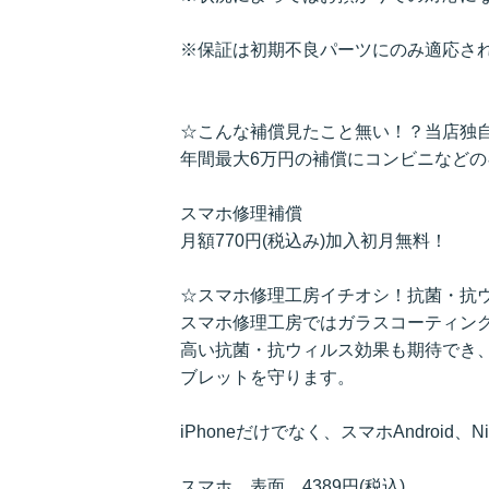
※保証は初期不良パーツにのみ適応さ
☆こんな補償見たこと無い！？当店独
年間最大6万円の補償にコンビニなど
スマホ修理補償
月額770円(税込み)加入初月無料！
☆スマホ修理工房イチオシ！抗菌・抗
スマホ修理工房ではガラスコーティン
高い抗菌・抗ウィルス効果も期待でき
ブレットを守ります。
iPhoneだけでなく、スマホAndroid、N
スマホ 表面 4389円(税込)