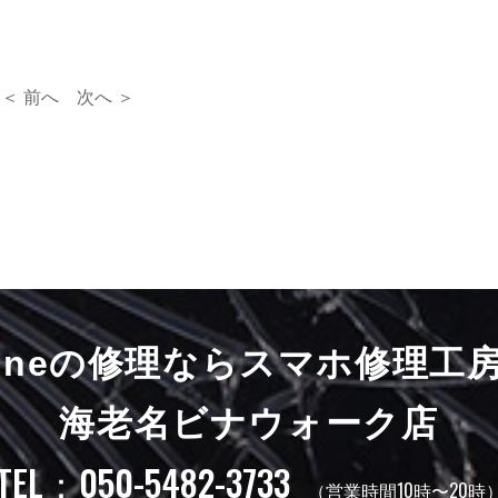
＜ 前へ
次へ ＞
honeの修理ならスマホ修理工
海老名ビナウォーク店
TEL：050-5482-3733
（営業時間10時〜20時