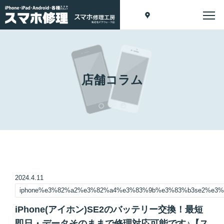
店舗コラム
2024.4.11
iphone%e3%82%a2%e3%82%a4%e3%83%9b%e3%83%b3se2%e3
iPhone(アイホン)SE2のバッテリー交換！最短
即日・データそのままで修理対応可能です♪【ス