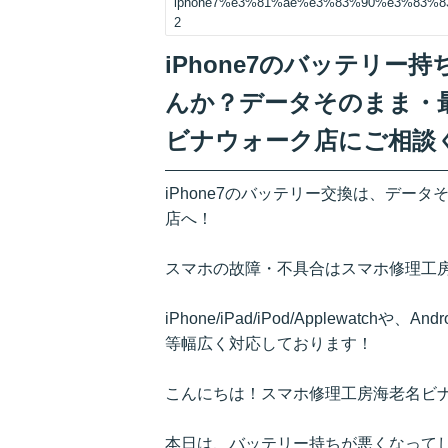
iphone7%e3%81%ae%e3%83%90%e3%83%
2
iPhone7のバッテリ
んか？データそのまま・
ビナウォーク店にご相談
iPhone7のバッテリー交換は、デー
店へ！
スマホの故障・不具合はスマホ修理工
iPhone/iPad/iPod/Applewatchや、A
等幅広く対応しております！
こんにちは！スマホ修理工房海老名ビ
本日は、バッテリー持ちが悪くなってしま