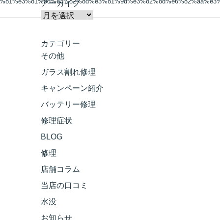
0%81%e3%81%9d%e3%82%8d%e3%81%9d%e3%82%8d%e6%82%aa%e3
アーカイブ
カテゴリー
その他
ガラス割れ修理
キャンペーン紹介
バッテリー修理
修理症状
BLOG
修理
店舗コラム
当店の口コミ
水没
お知らせ