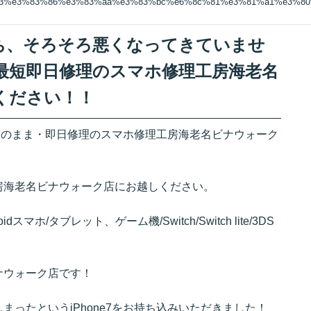
83%e3%83%86%e3%83%aa%e3%83%bc%e6%8c%81%e3%81%a1%e3%8
ー持ち、そろそろ悪くなってきていませ
最短即日修理のスマホ修理工房海老名
ください！！
タそのまま・即日修理のスマホ修理工房海老名ビナウォーク
房海老名ビナウォーク店にお越しください。
ndroidスマホ/タブレット、ゲーム機/Switch/Switch lite/3DS
ナウォーク店です！
ったというiPhone7をお持ち込みいただきました！