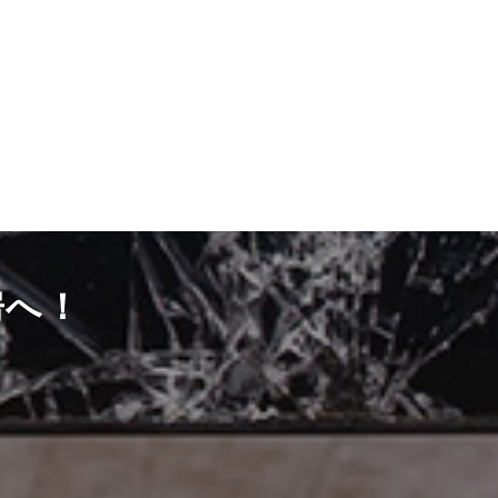
房へ！
）