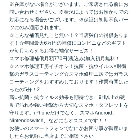
※在庫がない場合がございます。ご来店される前にお
問い合わせください。※状況によってはお預かりでの
対応になる場合がございます。※保証は初期不良パー
ツにのみ適応されます。
☆こんな補償見たこと無い！？当店独自の補償ありま
す！☆年間最大6万円の補償にコンビニなどのギフト
が毎月もらえるお得な補償サービス！
スマホ修理補償月額770円(税込み)加入初月無料！
☆スマホ修理工房イチオシ！抗菌・抗ウイルス×耐衝
撃のガラスコーティング☆スマホ修理工房ではガラス
コーティングをおすすめしております！作業時間はた
ったの5分！2
高い抗菌・抗ウィルス効果も期待でき、9H以上の硬
度で汚れや強い衝撃から大切なスマホ・タブレットを
守ります。iPhoneだけでなく、スマホAndroid、
Nintendoswitch、などにもオススメです！！
お使いのスマートフォンでなにかお困り事が御座いま
したらお気軽に当店までご相談下さい