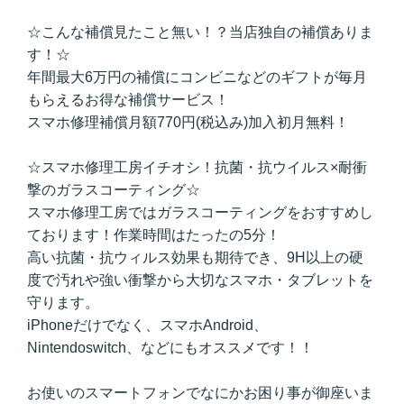
☆こんな補償見たこと無い！？当店独自の補償ありま
す！☆
年間最大6万円の補償にコンビニなどのギフトが毎月
もらえるお得な補償サービス！
スマホ修理補償月額770円(税込み)加入初月無料！
☆スマホ修理工房イチオシ！抗菌・抗ウイルス×耐衝
撃のガラスコーティング☆
スマホ修理工房ではガラスコーティングをおすすめし
ております！作業時間はたったの5分！
高い抗菌・抗ウィルス効果も期待でき、9H以上の硬
度で汚れや強い衝撃から大切なスマホ・タブレットを
守ります。
iPhoneだけでなく、スマホAndroid、
Nintendoswitch、などにもオススメです！！
お使いのスマートフォンでなにかお困り事が御座いま