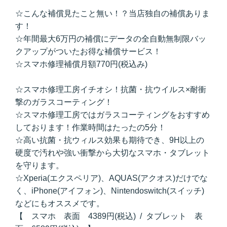
☆こんな補償見たこと無い！？当店独自の補償ありま
す！
☆年間最大6万円の補償にデータの全自動無制限バッ
クアップがついたお得な補償サービス！
☆スマホ修理補償月額770円(税込み)
☆スマホ修理工房イチオシ！抗菌・抗ウイルス×耐衝
撃のガラスコーティング！
☆スマホ修理工房ではガラスコーティングをおすすめ
しております！作業時間はたったの5分！
☆高い抗菌・抗ウィルス効果も期待でき、9H以上の
硬度で汚れや強い衝撃から大切なスマホ・タブレット
を守ります。
☆Xperia(エクスペリア)、AQUAS(アクオス)だけでな
く、iPhone(アイフォン)、Nintendoswitch(スイッチ)
などにもオススメです。
【 スマホ 表面 4389円(税込) / タブレット 表