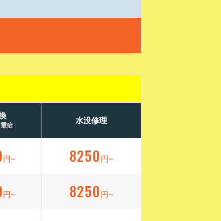
換
水没修理
／重症
9
8250
円~
円~
9
8250
円~
円~