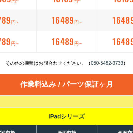
円~
円~
789
16489
1648
円~
円~
789
16489
1648
円~
円~
その他の機種はお問合わせください。（
050-5482-3733
）
作業料込み / パーツ保証ヶ月
iPadシリーズ
電池交換
画面交換
画面交