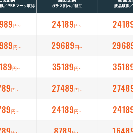
換／PSEマーク取得
ガラス割れ／軽症
液晶破損
989
24189
2418
円~
円~
989
29689
2968
円~
円~
189
35189
3518
円~
円~
789
27489
2748
円~
円~
789
24189
2418
円~
円~
789
8789
1648
円~
円~