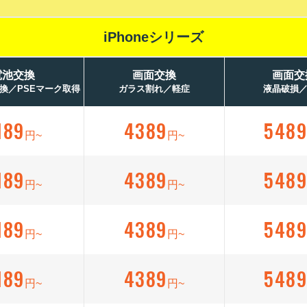
iPhoneシリーズ
電池交換
画面交換
画面交
換／PSEマーク取得
ガラス割れ／軽症
液晶破損
189
4389
548
円~
円~
189
4389
548
円~
円~
189
4389
548
円~
円~
189
4389
548
円~
円~