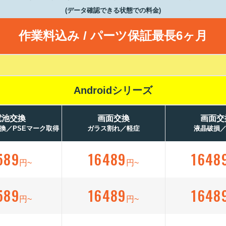
(データ確認できる状態での料金)
作業料込み / パーツ保証最長6ヶ月
Androidシリーズ
電池交換
画面交換
画面交
換／PSEマーク取得
ガラス割れ／軽症
液晶破損
589
16489
1648
円~
円~
589
16489
1648
円~
円~