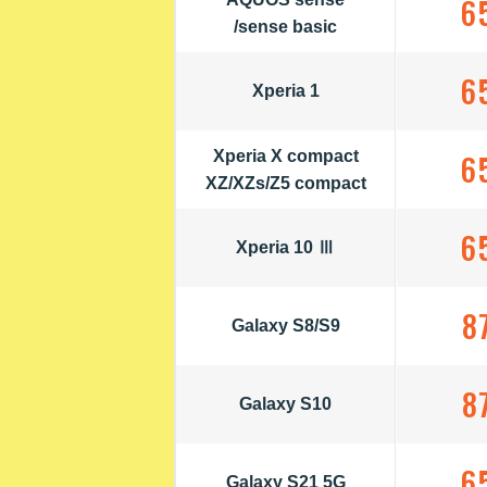
6
/sense basic
6
Xperia 1
Xperia X compact
6
XZ/XZs/Z5 compact
6
Xperia 10 Ⅲ
8
Galaxy S8/S9
8
Galaxy S10
6
Galaxy S21 5G