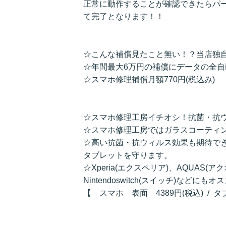
正常に動作することが確認できたらパ
て完了となります！！
☆こんな補償見たこと無い！？当店独
☆年間最大6万円の補償にデータの全
☆スマホ修理補償月額770円(税込み)
☆スマホ修理工房イチオシ！抗菌・抗
☆スマホ修理工房ではガラスコーティ
☆高い抗菌・抗ウィルス効果も期待で
タブレットを守ります。
☆Xperia(エクスペリア)、AQUAS(ア
Nintendoswitch(スイッチ)などにも
【 スマホ 表面 4389円(税込) / 