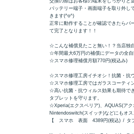
交換の際はお客様の端末をしっかりと
バッテリー端子・画面端子を取り外し
きます(^o^)
正常に動作することが確認できたらパ
て完了となります！！
☆こんな補償見たこと無い！？当店独
☆年間最大6万円の補償にデータの全
☆スマホ修理補償月額770円(税込み)
☆スマホ修理工房イチオシ！抗菌・抗
☆スマホ修理工房ではガラスコーティ
☆高い抗菌・抗ウィルス効果も期待で
タブレットを守ります。
☆Xperia(エクスペリア)、AQUAS(ア
Nintendoswitch(スイッチ)などにも
【 スマホ 表面 4389円(税込) / 