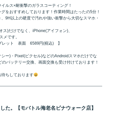
ウイルス×耐衝撃のガラスコーティング！
ングをおすすめしております！作業時間はたったの5分！
き、9H以上の硬度で汚れや強い衝撃から大切なスマホ・
クオス)だけでなく、iPhone(アイフォン)、
オススメです。
タブレット 表面 6589円(税込) 】
ラクシー)・Pixel(ピクセル)などのAndroidスマホだけでな
eなどのバッテリー交換、画面交換も受け付けております！
お待ちしております
しました。【モバトル海老名ビナウォーク店】