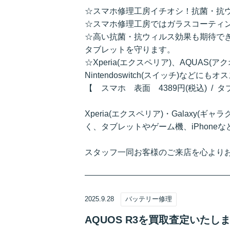
☆スマホ修理工房イチオシ！抗菌・抗
☆スマホ修理工房ではガラスコーティ
☆高い抗菌・抗ウィルス効果も期待で
タブレットを守ります。
☆Xperia(エクスペリア)、AQUAS(ア
Nintendoswitch(スイッチ)などにも
【 スマホ 表面 4389円(税込) / 
Xperia(エクスペリア)・Galaxy(ギャ
く、タブレットやゲーム機、iPhon
スタッフ一同お客様のご来店を心より
2025.9.28
バッテリー修理
AQUOS R3を買取査定いた