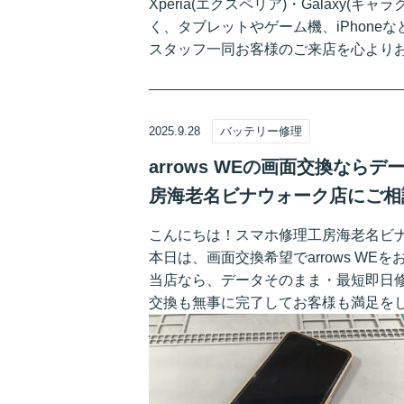
Xperia(エクスペリア)・Galaxy(ギャ
く、タブレットやゲーム機、iPhon
スタッフ一同お客様のご来店を心より
2025.9.28
バッテリー修理
arrows WEの画面交換な
房海老名ビナウォーク店にご相
こんにちは！スマホ修理工房海老名ビ
本日は、画面交換希望でarrows WE
当店なら、データそのまま・最短即日
交換も無事に完了してお客様も満足をしてお