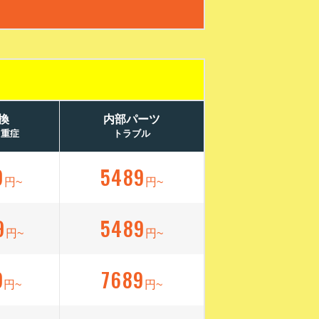
換
内部パーツ
／重症
トラブル
9
5489
円~
円~
9
5489
円~
円~
9
7689
円~
円~