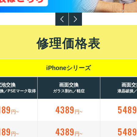
修理価格表
iPhoneシリーズ
電池交換
画面交換
画面交
換／PSEマーク取得
ガラス割れ／軽症
液晶破損
189
4389
548
円~
円~
189
4389
548
円~
円~