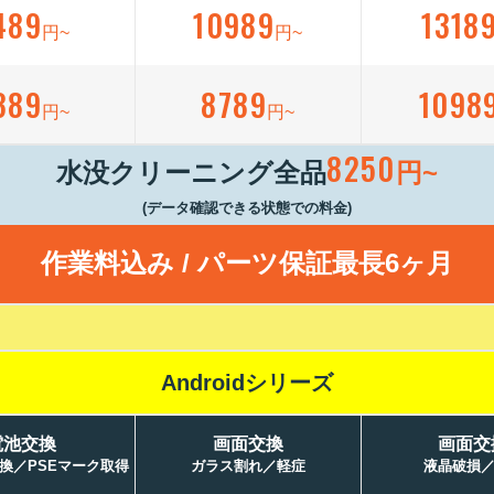
489
10989
1318
円~
円~
389
8789
1098
円~
円~
8250
水没クリーニング全品
円~
(データ確認できる状態での料金)
作業料込み / パーツ保証最長6ヶ月
Androidシリーズ
電池交換
画面交換
画面交
換／PSEマーク取得
ガラス割れ／軽症
液晶破損