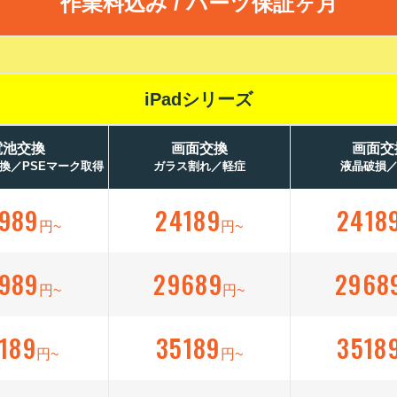
作業料込み / パーツ保証ヶ月
iPadシリーズ
電池交換
画面交換
画面交
換／PSEマーク取得
ガラス割れ／軽症
液晶破損
989
24189
2418
円~
円~
989
29689
2968
円~
円~
189
35189
3518
円~
円~