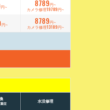
8789
9
円~
円~
19789
カメラ修理
円~
8789
9
円~
円~
13189
カメラ修理
円~
換
水没修理
／重症