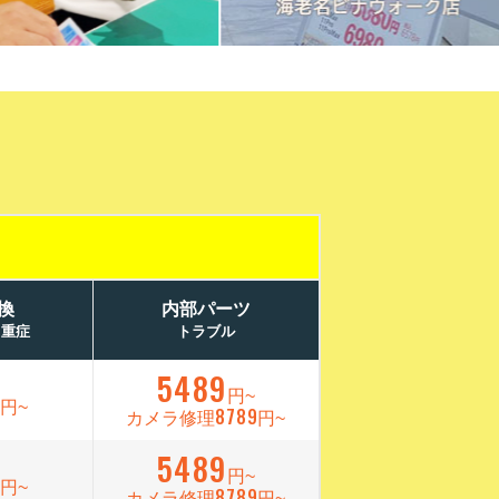
換
内部パーツ
／重症
トラブル
5489
9
円~
円~
8789
カメラ修理
円~
5489
9
円~
円~
8789
カメラ修理
円~