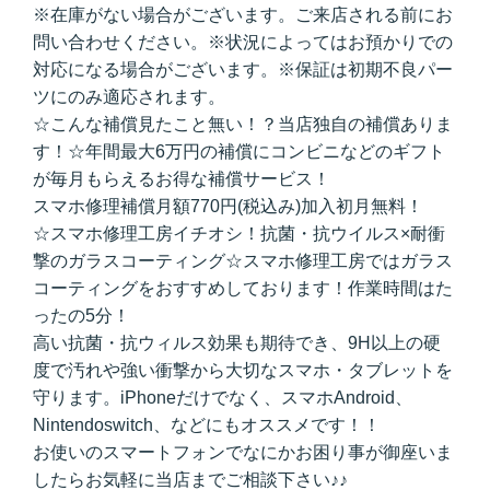
※在庫がない場合がございます。ご来店される前にお
問い合わせください。※状況によってはお預かりでの
対応になる場合がございます。※保証は初期不良パー
ツにのみ適応されます。
☆こんな補償見たこと無い！？当店独自の補償ありま
す！☆年間最大6万円の補償にコンビニなどのギフト
が毎月もらえるお得な補償サービス！
スマホ修理補償月額770円(税込み)加入初月無料！
☆スマホ修理工房イチオシ！抗菌・抗ウイルス×耐衝
撃のガラスコーティング☆スマホ修理工房ではガラス
コーティングをおすすめしております！作業時間はた
ったの5分！
高い抗菌・抗ウィルス効果も期待でき、9H以上の硬
度で汚れや強い衝撃から大切なスマホ・タブレットを
守ります。iPhoneだけでなく、スマホAndroid、
Nintendoswitch、などにもオススメです！！
お使いのスマートフォンでなにかお困り事が御座いま
したらお気軽に当店までご相談下さい♪♪